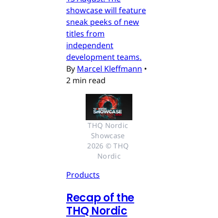
showcase will feature
sneak peeks of new
titles from
independent
development teams.
By
Marcel Kleffmann
•
2 min read
THQ Nordic 
Showcase 
2026 © THQ 
Nordic
Products
Recap of the
THQ Nordic