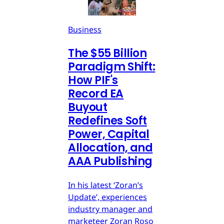
Business
The $55 Billion
Paradigm Shift:
How PIF's
Record EA
Buyout
Redefines Soft
Power, Capital
Allocation, and
AAA Publishing
In his latest ‘Zoran’s
Update’, experiences
industry manager and
marketeer Zoran Roso