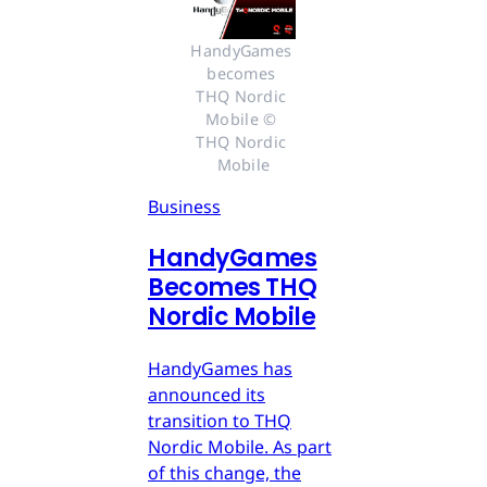
HandyGames 
becomes 
THQ Nordic 
Mobile © 
THQ Nordic 
Mobile
Business
HandyGames
Becomes THQ
Nordic Mobile
HandyGames has
announced its
transition to THQ
Nordic Mobile. As part
of this change, the