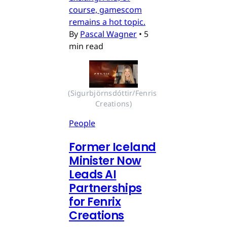
course, gamescom
remains a hot topic.
By
Pascal Wagner
•
5
min read
(Sigurbjörnsdóttir/Fenris 
Creations)
People
Former Iceland
Minister Now
Leads AI
Partnerships
for Fenrix
Creations