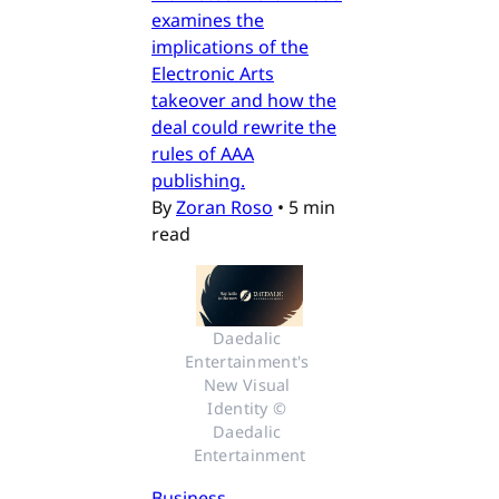
examines the
implications of the
Electronic Arts
takeover and how the
deal could rewrite the
rules of AAA
publishing.
By
Zoran Roso
•
5 min
read
Daedalic 
Entertainment's 
New Visual 
Identity © 
Daedalic 
Entertainment
Business