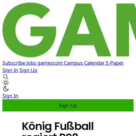
Subscribe
Jobs
gamescom
Campus
Calendar
E-Paper
Sign In
Sign Up
Sign In
Sign Up
König Fußball