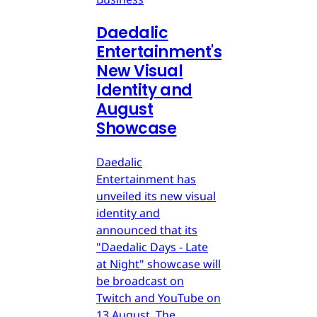
Daedalic
Entertainment's
New Visual
Identity and
August
Showcase
Daedalic
Entertainment has
unveiled its new visual
identity and
announced that its
"Daedalic Days - Late
at Night" showcase will
be broadcast on
Twitch and YouTube on
13 August. The