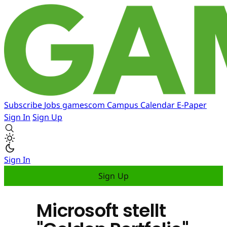
Subscribe
Jobs
gamescom
Campus
Calendar
E-Paper
Sign In
Sign Up
Sign In
Sign Up
Microsoft stellt