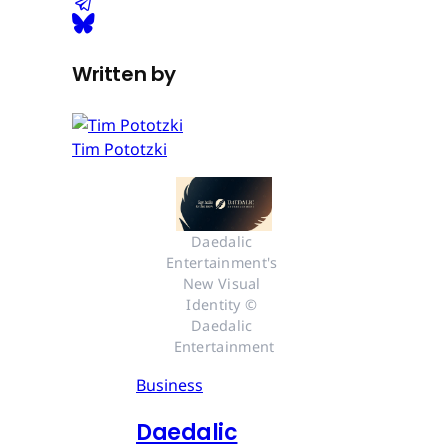
Written by
Tim Pototzki
Daedalic 
Entertainment's 
New Visual 
Identity © 
Daedalic 
Entertainment
Business
Daedalic