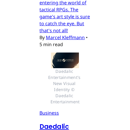
entering the world of
tactical RPGs. The
game's art style is sure
to catch the eye. But
that's not all!
By
Marcel Kleffmann
•
5 min read
Daedalic 
Entertainment's 
New Visual 
Identity © 
Daedalic 
Entertainment
Business
Daedalic