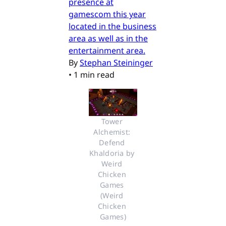
presence at
gamescom this year
located in the business
area as well as in the
entertainment area.
By
Stephan Steininger
•
1 min read
Tower 
Alchemist: 
Defend 
Khaldoria by 
Weird 
Chicken 
Games 
(Weird 
Chicken 
Games)