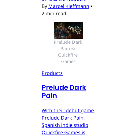
By
Marcel Kleffmann
•
2 min read
Prelude Dark 
Pain © 
Quickfire 
Games
Products
Prelude Dark
Pain
With their debut game
Prelude Dark Pain,
Spanish indie studio
Quickfire Games is