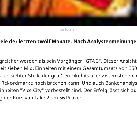
© None
iele der letzten zwölf Monate. Nach Analystenmeinungen
olgreicher werden als sein Vorgänger "GTA 3". Dieser Ansicht
weit sieben Mio. Einheiten mit einem Gesamtumsatz von 35
n siebter Stelle der größten Filmhits aller Zeiten stehen,
ese Rekordmarke noch brechen kann. Und auch Bankenanalyst
Einheiten "Vice City" vorbestellt sind. Der Erfolg lässt si
g der Kurs von Take 2 um 56 Prozent.