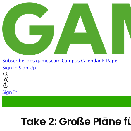
Subscribe
Jobs
gamescom
Campus
Calendar
E-Paper
Sign In
Sign Up
Sign In
Take 2: Große Pläne fü