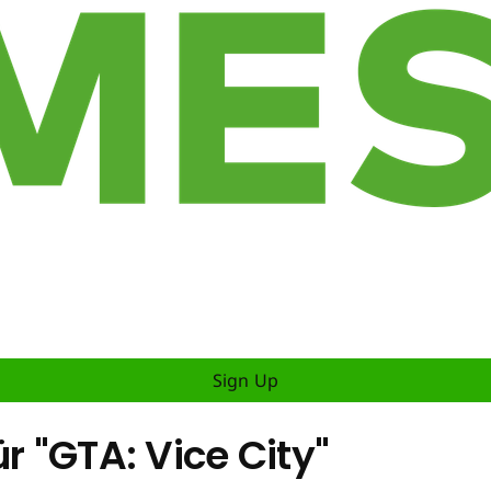
Sign Up
r "GTA: Vice City"