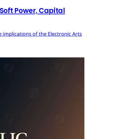
 Soft Power, Capital
implications of the Electronic Arts