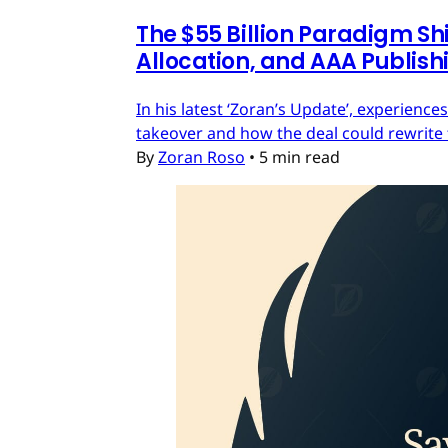
The $55 Billion Paradigm Shi
Allocation, and AAA Publish
In his latest ‘Zoran’s Update’, experien
takeover and how the deal could rewrite 
By
Zoran Roso
•
5 min read