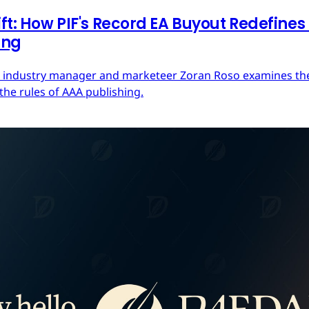
ft: How PIF's Record EA Buyout Redefines
ing
ces industry manager and marketeer Zoran Roso examines the 
the rules of AAA publishing.