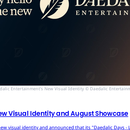
dalic Entertainment's New Visual Identity © Daedalic Entertain
ew Visual Identity and August Showcase
ew visual identity and announced that its "Daedalic Days - 