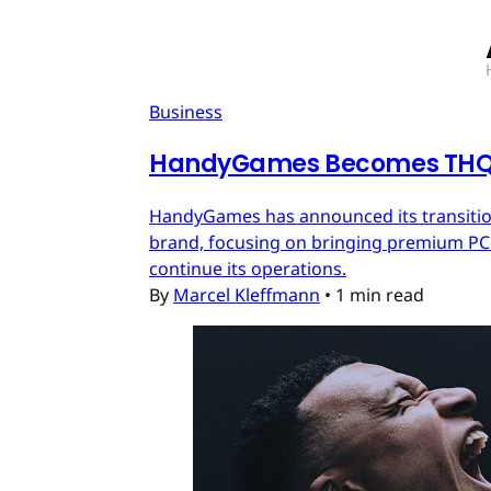
Business
HandyGames Becomes THQ 
HandyGames has announced its transition
brand, focusing on bringing premium PC a
continue its operations.
By
Marcel Kleffmann
•
1 min read