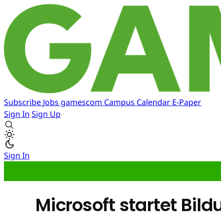
Subscribe
Jobs
gamescom
Campus
Calendar
E-Paper
Sign In
Sign Up
Sign In
Microsoft startet Bild