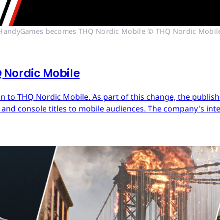
HandyGames becomes THQ Nordic Mobile © THQ Nordic Mobil
Nordic Mobile
 to THQ Nordic Mobile. As part of this change, the publish
nd console titles to mobile audiences. The company's inter