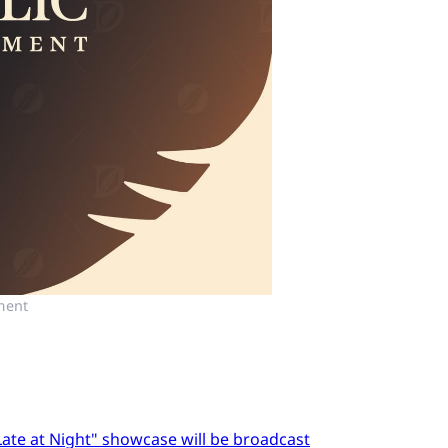
ment
Late at Night" showcase will be broadcast