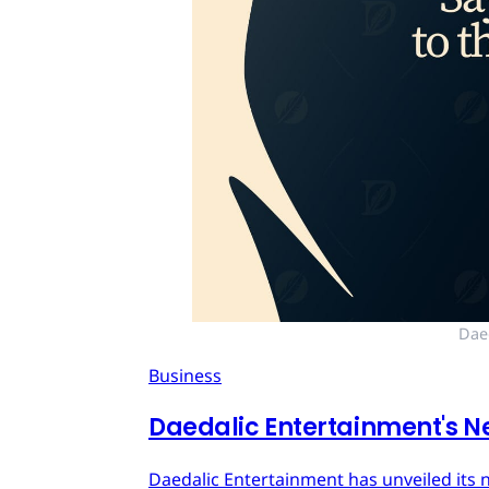
Dae
Business
Daedalic Entertainment's N
Daedalic Entertainment has unveiled its n